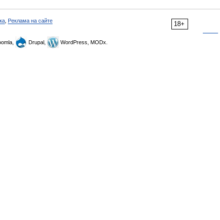
ка
,
Реклама на сайте
18+
omla,
Drupal,
WordPress, MODx.