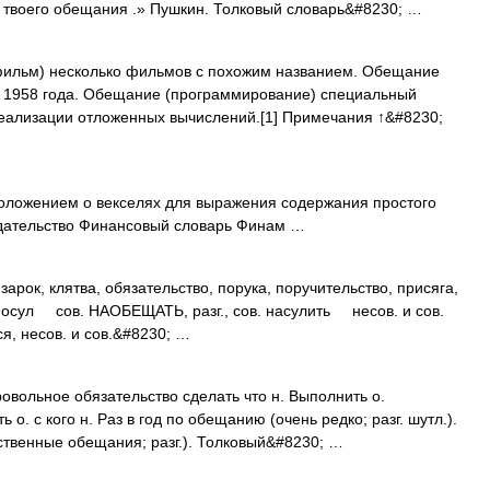
го твоего обещания .» Пушкин. Толковый словарь&#8230; …
льм) несколько фильмов с похожим названием. Обещание
 1958 года. Обещание (программирование) специальный
еализации отложенных вычислений.[1] Примечания ↑&#8230;
ложением о векселях для выражения содержания простого
нодательство Финансовый словарь Финам …
к, клятва, обязательство, порука, поручительство, присяга,
г. посул сов. НАОБЕЩАТЬ, разг., сов. насулить несов. и сов.
, несов. и сов.&#8230; …
вольное обязательство сделать что н. Выполнить о.
 о. с кого н. Раз в год по обещанию (очень редко; разг. шутл.).
твенные обещания; разг.). Толковый&#8230; …