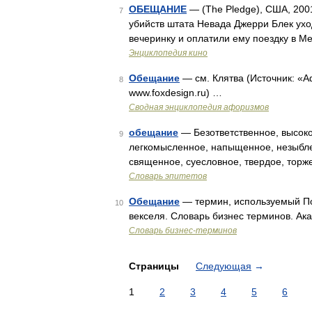
ОБЕЩАНИЕ
— (The Pledge), США, 2001
7
убийств штата Невада Джерри Блек уход
вечеринку и оплатили ему поездку в Ме
Энциклопедия кино
Обещание
— см. Клятва (Источник: «А
8
www.foxdesign.ru) …
Сводная энциклопедия афоризмов
обещание
— Безответственное, высокоп
9
легкомысленное, напыщенное, незыбле
священное, суесловное, твердое, торж
Словарь эпитетов
Обещание
— термин, используемый По
10
векселя. Словарь бизнес терминов. Ак
Словарь бизнес-терминов
Страницы
Следующая
→
1
2
3
4
5
6